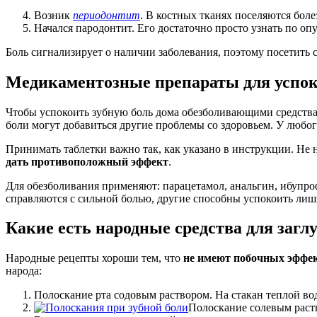
Возник
периодонтит
. В костных тканях поселяются бол
Начался пародонтит. Его достаточно просто узнать по о
Боль сигнализирует о наличии заболевания, поэтому посетить
Медикаментозные препараты для успок
Чтобы успокоить зубную боль дома обезболивающими средств
боли могут добавиться другие проблемы со здоровьем. У любог
Принимать таблетки важно так, как указано в инструкции. Не 
дать противоположный эффект
.
Для обезболивания применяют: парацетамол, анальгин, ибупро
справляются с сильной болью, другие способны успокоить ли
Какие есть народные средства для загл
Народные рецепты хороши тем, что
не имеют побочных эффек
народа:
Полоскание рта содовым раствором. На стакан теплой во
Полоскание солевым раств