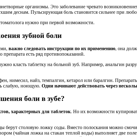
езнетворные организмы. Это заболевание чревато возникновение
пухшим деснам. Пульсирующая боль становится сильнее при любо
 стоматолога нужно при первой возможности.
оения зубной боли
ами,
важно следовать инструкции по их применению
, она дол
о препарата есть ряд противопоказаний.
нужно класть таблетку на больной зуб. Например, анальгин разр
фен, нимесил, найз, темпалгин, кетарол или баралгин. Препарат
шь слабую, ноющую.
Одни начинают действовать через нескольк
ушения боли в зубе?
тов, характерных для таблеток
. Но их возможности купироват
ды берут столовую ложку соды. Вместо полоскания можно смочит
ором (чайная ложка на стакан теплой воды) выполняет две поле