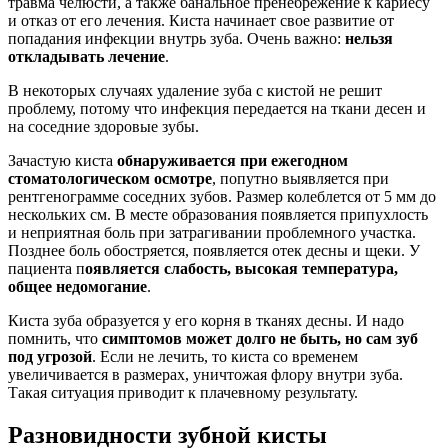
травма челюсти, а также банальное пренебрежение к кариесу
и отказ от его лечения. Киста начинает свое развитие от
попадания инфекции внутрь зуба. Очень важно:
нельзя
откладывать лечение
.
В некоторых случаях удаление зуба с кистой не решит
проблему, потому что инфекция передается на ткани десен и
на соседние здоровые зубы.
Зачастую киста
обнаруживается при ежегодном
стоматологическом осмотре
, попутно выявляется при
рентгенограмме соседних зубов. Размер колеблется от 5 мм до
нескольких см. В месте образования появляется припухлость
и неприятная боль при затрагивании проблемного участка.
Позднее боль обостряется, появляется отек десны и щеки. У
пациента п
оявляется слабость, высокая температура,
общее недомогание
.
Киста зуба образуется у его корня в тканях десны. И надо
помнить, что
симптомов может долго не быть, но сам зуб
под угрозой
. Если не лечить, то киста со временем
увеличивается в размерах, уничтожая флору внутри зуба.
Такая ситуация приводит к плачевному результату.
Разновидности зубной кисты